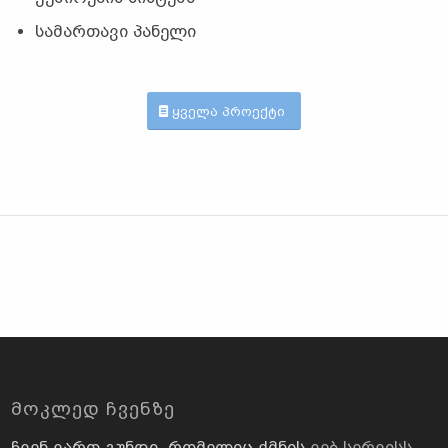
სამართავი პანელი
ყველა პროექტი
ᲛᲝᲙᲚᲔᲓ ᲩᲕᲔᲜᲖᲔ
ჩვენ ვართ გუნდი, რომელიც ქმნის
ვებ სერვისს