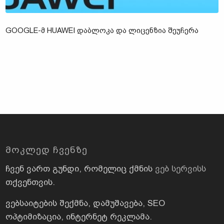
GOOGLE-Მ HUAWEI ᲓᲐᲑᲚᲝᲙᲐ ᲓᲐ ᲚᲘᲪᲔᲜᲖᲘᲐ ᲨᲔᲣᲩᲔᲠᲐ
ᲛᲝᲙᲚᲔᲓ ᲩᲕᲔᲜᲖᲔ
ჩვენ ვართ გუნდი, რომელიც ქმნის
ვებ სერვისს
თქვენთვის.
ვებსაიტების შექმნა, დამუშავება, SEO
ოპტიმიზაცია, ინტერნეტ რეკლამა.