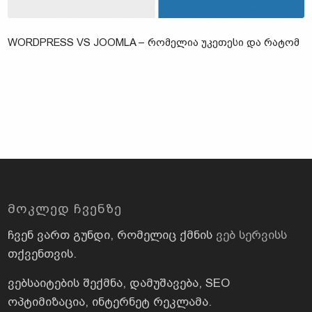
WORDPRESS VS JOOMLA – ᲠᲝᲛᲔᲚᲘᲐ ᲣᲙᲔᲗᲔᲡᲘ ᲓᲐ ᲠᲐᲢᲝᲛ
ᲛᲝᲙᲚᲔᲓ ᲩᲕᲔᲜᲖᲔ
ჩვენ ვართ გუნდი, რომელიც ქმნის
ვებ სერვისს
თქვენთვის.
ვებსაიტების შექმნა, დამუშავება, SEO
ოპტიმიზაცია, ინტერნეტ რეკლამა.