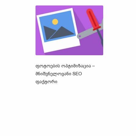
ᲤᲝᲢᲝᲔᲑᲘᲡ ᲝᲞᲢᲘᲛᲘᲖᲐᲪᲘᲐ –
ᲛᲜᲘᲨᲕᲜᲔᲚᲝᲕᲐᲜᲘ SEO
ᲤᲐᲥᲢᲝᲠᲘ