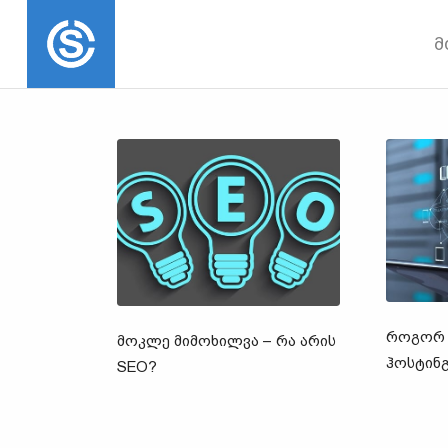
მ
ᲠᲝᲒᲝᲠ 
ᲛᲝᲙᲚᲔ ᲛᲘᲛᲝᲮᲘᲚᲕᲐ – ᲠᲐ ᲐᲠᲘᲡ
ᲰᲝᲡᲢᲘᲜ
SEO?