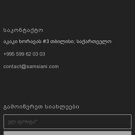
ᲡᲐᲙᲝᲜᲢᲐᲥᲢᲝ
აკაკი ხორავას #3 თბილისი; საქართველო
+995 599 62 03 03
contact@samsiani.com
ᲒᲐᲛᲝᲘᲬᲔᲠᲔᲗ ᲡᲘᲐᲮᲚᲔᲔᲑᲘ