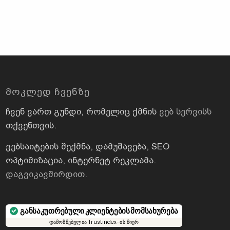
ᲛᲝᲙᲚᲔᲓ ᲩᲕᲔᲜᲖᲔ
ჩვენ ვართ გუნდი, რომელიც ქმნის
ვებ სერვისს
თქვენთვის.
ვებსაიტების შექმნა, დამუშავება, SEO
ოპტიმიზაცია, ინტერნეტ რეკლამა.
დაგვიკავშირდით
.
განსაკუთრებული კლიენტების მომსახურება
დამოწმებულია Trustindex-ის მიერ