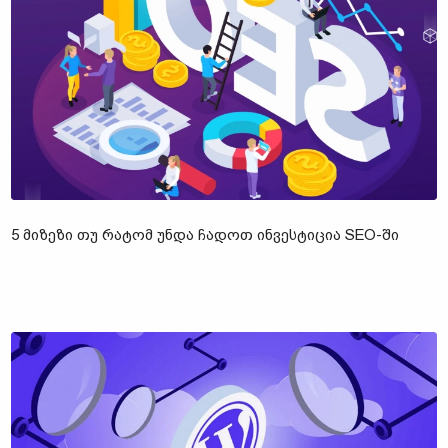
5 ᲛᲘᲖᲔᲖᲘ ᲗᲣ ᲠᲐᲢᲝᲛ ᲣᲜᲓᲐ ᲩᲐᲓᲝᲗ ᲘᲜᲕᲔᲡᲢᲘᲪᲘᲐ SEO-ᲨᲘ