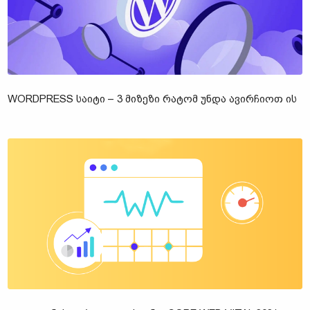
WORDPRESS ᲡᲐᲘᲢᲘ – 3 ᲛᲘᲖᲔᲖᲘ ᲠᲐᲢᲝᲛ ᲣᲜᲓᲐ ᲐᲕᲘᲠᲩᲘᲝᲗ ᲘᲡ