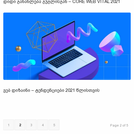
ᲓᲘᲓᲘ ᲒᲐᲜᲐᲮᲚᲔᲑᲐ ᲒᲣᲒᲚᲘᲡᲒᲐᲜ – CORE WEB VITAL 2021
ᲕᲔᲑ ᲓᲘᲖᲐᲘᲜᲘ – ᲢᲔᲜᲓᲔᲜᲪᲘᲔᲑᲘ 2021 ᲬᲚᲘᲡᲗᲕᲘᲡ
1
2
3
4
5
Page 2 of 5