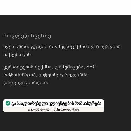
ᲛᲝᲙᲚᲔᲓ ᲩᲕᲔᲜᲖᲔ
ჩვენ ვართ გუნდი, რომელიც ქმნის
ვებ სერვისს
თქვენთვის.
ვებსაიტების შექმნა, დამუშავება, SEO
ოპტიმიზაცია, ინტერნეტ რეკლამა.
დაგვიკავშირდით
.
განსაკუთრებული კლიენტების მომსახურება
დამოწმებულია Trustindex-ის მიერ