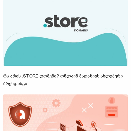
ᲠᲐ ᲐᲠᲘᲡ .STORE ᲓᲝᲛᲔᲜᲘ? ᲝᲜᲚᲐᲘᲜ ᲛᲐᲦᲐᲖᲘᲘᲡ ᲐᲮᲚᲔᲑᲣᲠᲘ
ᲑᲠᲔᲜᲓᲘᲜᲒᲘ