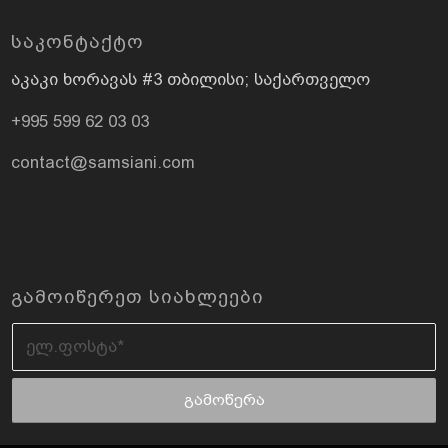
ᲡᲐᲙᲝᲜᲢᲐᲥᲢᲝ
აკაკი ხორავას #3 თბილისი; საქართველო
+995 599 62 03 03
contact@samsiani.com
ᲒᲐᲛᲝᲘᲬᲔᲠᲔᲗ ᲡᲘᲐᲮᲚᲔᲔᲑᲘ