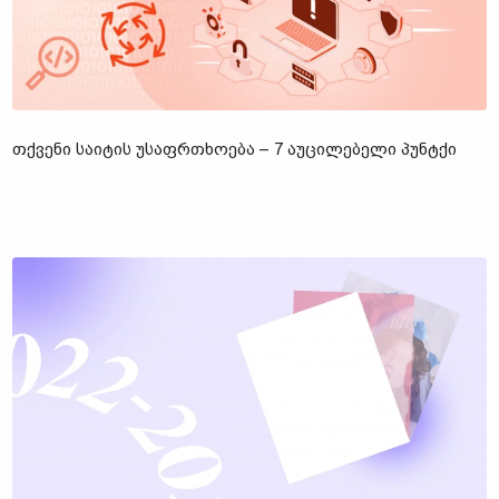
ᲗᲥᲕᲔᲜᲘ ᲡᲐᲘᲢᲘᲡ ᲣᲡᲐᲤᲠᲗᲮᲝᲔᲑᲐ – 7 ᲐᲣᲪᲘᲚᲔᲑᲔᲚᲘ ᲞᲣᲜᲢᲥᲘ