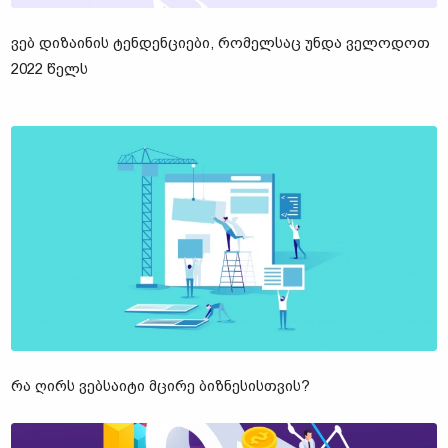
ᲕᲔᲑ ᲓᲘᲖᲐᲘᲜᲘᲡ ᲢᲔᲜᲓᲔᲜᲪᲘᲔᲑᲘ, ᲠᲝᲛᲔᲚᲡᲐᲪ ᲣᲜᲓᲐ ᲕᲔᲚᲝᲓᲝᲗ
2022 ᲬᲔᲚᲡ
ᲠᲐ ᲦᲘᲠᲡ ᲕᲔᲑᲡᲐᲘᲢᲘ ᲛᲪᲘᲠᲔ ᲑᲘᲖᲜᲔᲡᲘᲡᲗᲕᲘᲡ?