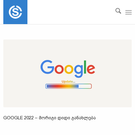
GOOGLE 2022 – ᲛᲝᲠᲘᲒᲘ ᲓᲘᲓᲘ ᲒᲐᲜᲐᲮᲚᲔᲑᲐ